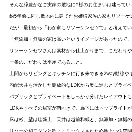
そんな緑豊かなご実家の敷地にY様のお住まいは建ってい
約5年前に同じ敷地内に建てたお姉様家族の家もリソーケ
だが、最初から「わが家もリソーケンセツで」と考えてい
「無添加・無垢の家は高いというイメージがあったので、
リソーケンセツさんは素材から仕上がりまで、こだわりや
一番のこだわりは平屋であること。
土間からリビングとキッチンに行き来できる2way動線
勾配天井を活かした開放的なLDKから奥に進むとプライ
パブリックとプライベートをしっかり分けたレイアウトも
LDKやすべての居室が南向きで、廊下にはトップライト
床は杉、壁は珪藻土、天井は越前和紙と、無添加・無垢の
リソーの和モダンと程よくミックスされた心地よい住空間