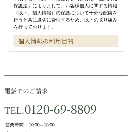
保護法」によりまして、お客様個人に関する情報
（以下、個人情報）の保護について十分な配慮を
行うと共に適切に管理するため、以下の取り組み
を行っております。
個人情報の利用目的
お客様が当社に対して開示した個人情報につきま
しては、お取引の確認等を行う等、業務遂行のた
めに利用いたします。お取引内容ならびに個人情
報の管理につきましては、個人情報取り扱い方針
に従い、厳重に利用、管理いたします。当店は個
電話でのご請求
人情報の取り扱いについて適用される法令、規範
を遵守のうえ取り扱うことを全社員に義務付けて
0120-69-8809
TEL.
おります。
当店がお客様から、お客様の個人情報を収集させ
ていただく場合には、その利用目的（下記参照）
[営業時間] 10:00～18:00
を出来る限り特定すると共に、対応させていただ