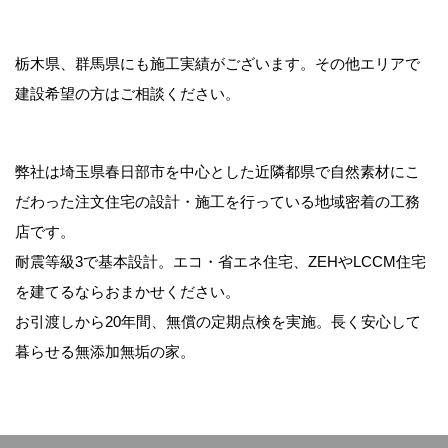
利用される場合がございます。利用者はご自分の
責任において、情報を発信してください。
栃木県、群馬県にも施工実績がございます。その他エリアで
建設希望の方はご相談ください。
Google アナリティクス からの情
報取得について
弊社は埼玉県春日部市を中心とした近隣都県で自然素材にこ
だわった注文住宅の設計・施工を行っている地域密着の工務
当サイトでは、Googleによるアクセス解析ツール
店です。
「Google Analytics」を利用しています。この
Google Analyticsはトラフィックデータの収集の
耐震等級3で基本設計。エコ・省エネ住宅、ZEHやLCCM住宅
ためにCookieを使用しています。このデータは匿
を建てるならおまかせください。
名で収集されており、個人を特定するものではあ
お引渡しから20年間、無償の定期点検を実施。長く安心して
りません。
暮らせる無添加無垢の家。
この機能はCookieを無効にすることで収集を拒否
することが出来ますので、お使いのブラウザの設
定をご確認ください。