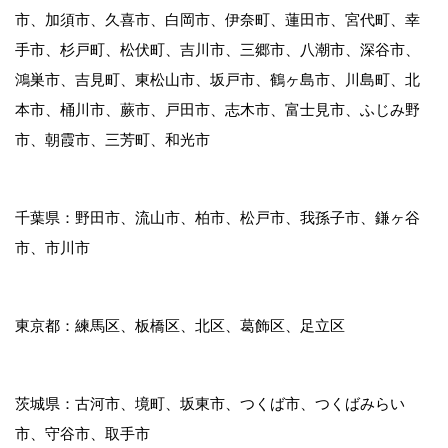
は表示することにより事前に承諾をいただくこと
市、加須市、久喜市、白岡市、伊奈町、蓮田市、宮代町、幸
とします。お客様の事前の同意なく第三者に開示
手市、杉戸町、松伏町、吉川市、三郷市、八潮市、深谷市、
することはいたしません。
鴻巣市、吉見町、東松山市、坂戸市、鶴ヶ島市、川島町、北
本市、桶川市、蕨市、戸田市、志木市、富士見市、ふじみ野
市、朝霞市、三芳町、和光市
個人情報に関するお問合せ
お客様が、ご自身の個人情報の確認、修正、削除
千葉県：野田市、流山市、柏市、松戸市、我孫子市、鎌ヶ谷
等を希望される場合は、ご連絡いただければ、合
市、市川市
理的な期間内に適切に対応いたします。
東京都：練馬区、板橋区、北区、葛飾区、足立区
インターネット上のプライバシー
について
茨城県：古河市、境町、坂東市、つくば市、つくばみらい
インターネット上で自発的に個人情報を開示する
市、守谷市、取手市
場合、その情報は他の利用者によって収集され、