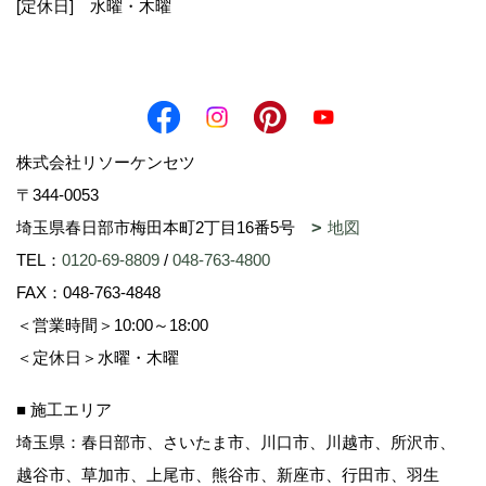
[定休日] 水曜・木曜
く窓口をあらがじめ明示したうえで、必要な範囲
の個人情報を収得させていただきます。
１ ご請求又は、ご購入いただいた資料の送付
２ その他、各種サービスのご提供
株式会社リソーケンセツ
３ 統計データの利用
〒344-0053
当社は、提供を受けた個人情報を基に、個人を特
埼玉県春日部市梅田本町2丁目16番5号
地図
定できない形式による統計データを作成し、その
TEL：
0120-69-8809
/
048-763-4800
データを何らの制限なしに利用できるものとしま
FAX：048-763-4848
す。
＜営業時間＞10:00～18:00
＜定休日＞水曜・木曜
個人情報の第三者への開示
■ 施工エリア
埼玉県：春日部市、さいたま市、川口市、川越市、所沢市、
当社がお客様の個人情報を提供する場合において
越谷市、草加市、上尾市、熊谷市、新座市、行田市、羽生
は、その開示先、範囲等をあらかじめ通知もしく