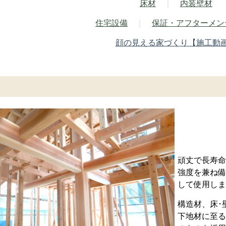
床材
｜
内装壁材
住宅設備
｜
保証・アフターメン
顔の見える家づくり【施工動
頑丈で長寿命
強度を兼ね備
して使用しま
構造材、床･
下地材に至る