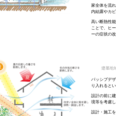
家全体を流れ
内結露やカビ
高い断熱性能
ことで、ヒー
ーの症状の改
建築地
パッシブデザ
り入れるとい
設計の前に建
境等を考慮し
設計・施工を