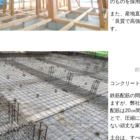
のものを採用
また、産地直
「良質で高強
す。
耐
コンクリート
鉄筋配筋の間
ますが、弊社
配筋は20㎝
とで、圧縮に
ない頑丈な家
土台は、すべ