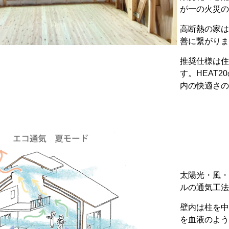
が一の火災の
高断熱の家は
善に繋がりま
推奨仕様は住宅
す。HEAT
内の快適さの
太陽光・風・
ルの通気工法
壁内は柱を中
を血液のよう