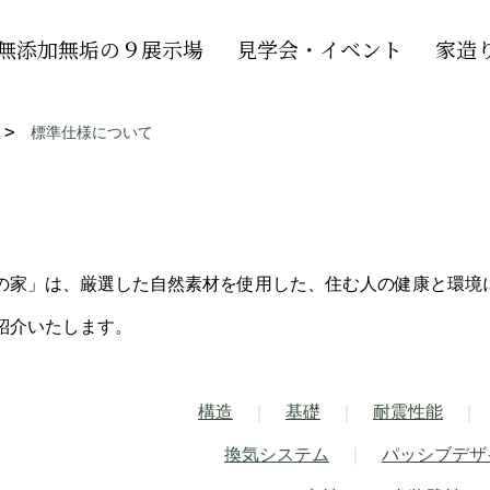
無添加無垢の９展示場
見学会・イベント
家造
標準仕様について
の家」は、厳選した自然素材を使用した、住む人の健康と環境
紹介いたします。
構造
｜
基礎
｜
耐震性能
｜
換気システム
｜
パッシブデザ