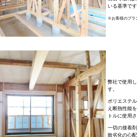
いる基準です
※お客様のプラ
弊社で使用し
す。
ポリエステル
え断熱性能を
トルに使用さ
一切の接着剤
敗劣化の心配