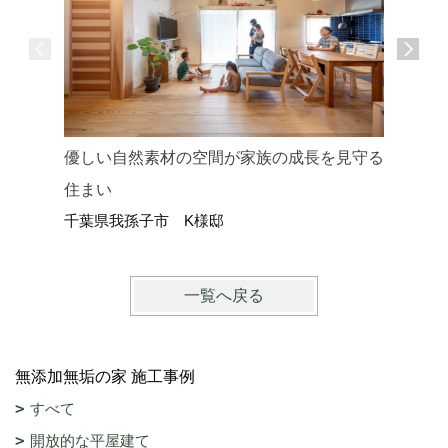
優しい自然素材の空間が家族の成長を見守る
お子様が
住まい
素材の家
千葉県我孫子市 K様邸
千葉県野
一覧へ戻る
無添加無垢の家 施工事例
すべて
開放的な平屋建て