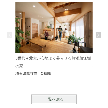
健康的に
3世代＋愛犬が心地よく暮らせる無添加無垢
埼玉県さ
の家
埼玉県越谷市 O様邸
一覧へ戻る