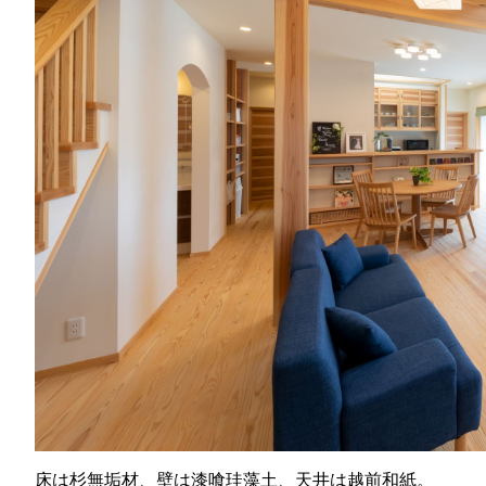
床は杉無垢材、壁は漆喰珪藻土、天井は越前和紙。