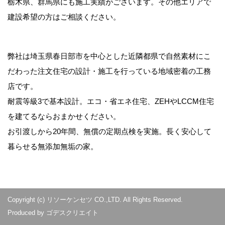
栃木県、群馬県にも施工実績がございます。その他エリアで
建設希望の方はご相談ください。
弊社は埼玉県春日部市を中心とした近隣都県で自然素材にこ
だわった注文住宅の設計・施工を行っている地域密着の工務
店です。
耐震等級3で基本設計。エコ・省エネ住宅、ZEHやLCCM住宅
を建てるならおまかせください。
お引渡しから20年間、無償の定期点検を実施。長く安心して
暮らせる無添加無垢の家。
Copyright (c) リソーケンセツ CO.,LTD. All Rights Reserved.
Produced by
ゴデスクリエイト