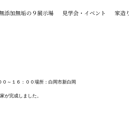
無添加無垢の９展示場
見学会・イベント
家造
００～１６：００
場所：白岡市新白岡
家が完成しました。