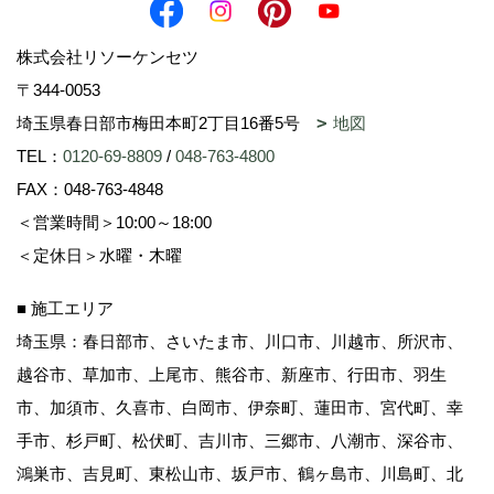
個人情報の第三者への開示
株式会社リソーケンセツ
〒344-0053
当社がお客様の個人情報を提供する場合において
埼玉県春日部市梅田本町2丁目16番5号
地図
は、その開示先、範囲等をあらかじめ通知もしく
TEL：
0120-69-8809
/
048-763-4800
は表示することにより事前に承諾をいただくこと
とします。お客様の事前の同意なく第三者に開示
FAX：048-763-4848
することはいたしません。
＜営業時間＞10:00～18:00
＜定休日＞水曜・木曜
個人情報に関するお問合せ
■ 施工エリア
埼玉県：春日部市、さいたま市、川口市、川越市、所沢市、
お客様が、ご自身の個人情報の確認、修正、削除
越谷市、草加市、上尾市、熊谷市、新座市、行田市、羽生
等を希望される場合は、ご連絡いただければ、合
市、加須市、久喜市、白岡市、伊奈町、蓮田市、宮代町、幸
理的な期間内に適切に対応いたします。
手市、杉戸町、松伏町、吉川市、三郷市、八潮市、深谷市、
鴻巣市、吉見町、東松山市、坂戸市、鶴ヶ島市、川島町、北