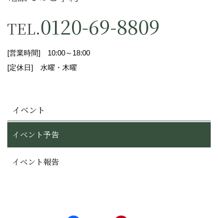
を遵守のうえ取り扱うことを全社員に義務付けて
0120-69-8809
TEL.
おります。
当店がお客様から、お客様の個人情報を収集させ
ていただく場合には、その利用目的（下記参照）
[営業時間] 10:00～18:00
を出来る限り特定すると共に、対応させていただ
[定休日] 水曜・木曜
く窓口をあらがじめ明示したうえで、必要な範囲
の個人情報を収得させていただきます。
１ ご請求又は、ご購入いただいた資料の送付
イベント
２ その他、各種サービスのご提供
イベント予告
３ 統計データの利用
イベント報告
当社は、提供を受けた個人情報を基に、個人を特
定できない形式による統計データを作成し、その
データを何らの制限なしに利用できるものとしま
す。