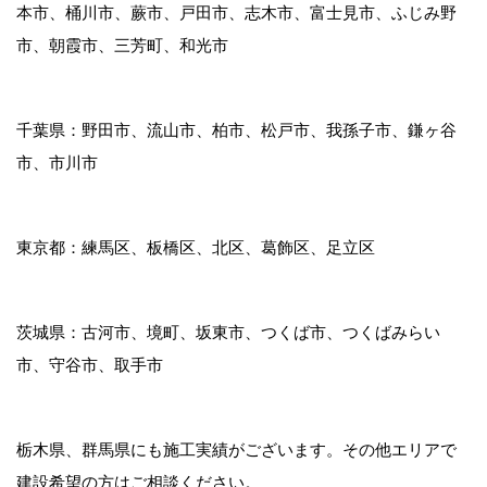
本市、桶川市、蕨市、戸田市、志木市、富士見市、ふじみ野
インターネット上のプライバシー
市、朝霞市、三芳町、和光市
について
インターネット上で自発的に個人情報を開示する
千葉県：野田市、流山市、柏市、松戸市、我孫子市、鎌ヶ谷
場合、その情報は他の利用者によって収集され、
市、市川市
利用される場合がございます。利用者はご自分の
責任において、情報を発信してください。
東京都：練馬区、板橋区、北区、葛飾区、足立区
Google アナリティクス からの情
報取得について
茨城県：古河市、境町、坂東市、つくば市、つくばみらい
市、守谷市、取手市
当サイトでは、Googleによるアクセス解析ツール
「Google Analytics」を利用しています。この
Google Analyticsはトラフィックデータの収集の
栃木県、群馬県にも施工実績がございます。その他エリアで
ためにCookieを使用しています。このデータは匿
名で収集されており、個人を特定するものではあ
建設希望の方はご相談ください。