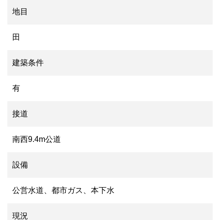
地目
田
建築条件
有
接道
南西9.4m公道
設備
公営水道、都市ガス、本下水
現況