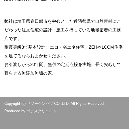
りません。
この機能はCookieを無効にすることで収集を拒否
弊社は埼玉県春日部市を中心とした近隣都県で自然素材にこ
することが出来ますので、お使いのブラウザの設
だわった注文住宅の設計・施工を行っている地域密着の工務
定をご確認ください。
店です。
この規約に関しての詳細は
Googleアナリティクス
耐震等級3で基本設計。エコ・省エネ住宅、ZEHやLCCM住宅
サービス利用規約
のページや
Googleポリシーと規
約ページ
をご覧ください。
を建てるならおまかせください。
お引渡しから20年間、無償の定期点検を実施。長く安心して
暮らせる無添加無垢の家。
第三者配信事業者による当社のサ
ービスの広告配信について
Copyright (c) リソーケンセツ CO.,LTD. All Rights Reserved.
Google、Facebook等の第三者配信事業者によ
り、当社のサービスの広告がインターネット上の
Produced by
ゴデスクリエイト
サイトに表示されています。これらの第三者配信
事業者は、Cookie等の識別情報を使用することで