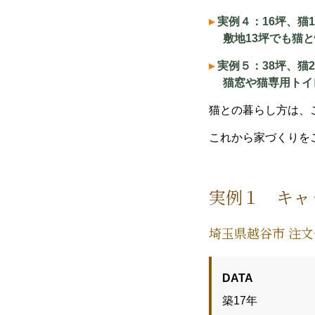
▸
実例４：16坪、猫
敷地13坪でも猫と
▸
実例５：38坪、猫
猫窓や猫専用トイ
猫との暮らし方は、
これから家づくりを
実例１ キャ
埼玉県越谷市 注
DATA
築17年