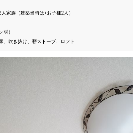
2人家族（建築当時は+お子様2人）
ン材）
家、吹き抜け、薪ストーブ、ロフト