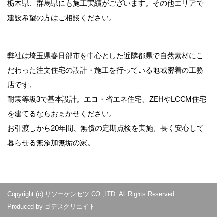
栃木県、群馬県にも施工実績がございます。その他エリアで
建設希望の方はご相談ください。
弊社は埼玉県春日部市を中心とした近隣都県で自然素材にこ
だわった注文住宅の設計・施工を行っている地域密着の工務
店です。
耐震等級3で基本設計。エコ・省エネ住宅、ZEHやLCCM住宅
を建てるならおまかせください。
お引渡しから20年間、無償の定期点検を実施。長く安心して
暮らせる無添加無垢の家。
Copyright (c) リソーケンセツ CO.,LTD. All Rights Reserved.
Produced by
ゴデスクリエイト