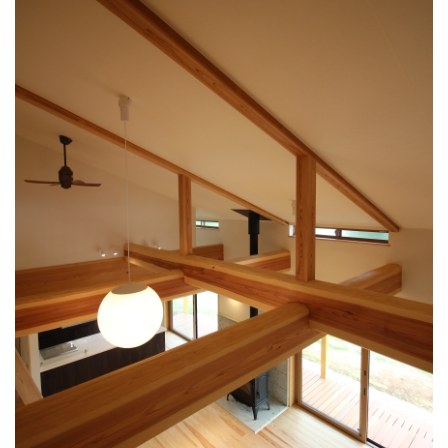
一番長い梁はなんと3間(約5.4ｍ)もある迫力満点の無垢材
です。