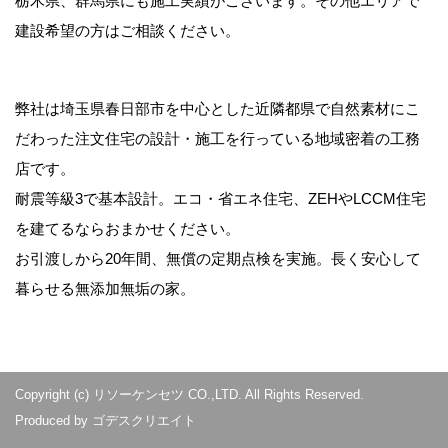
栃木県、群馬県にも施工実績がございます。その他エリアで
建設希望の方はご相談ください。
弊社は埼玉県春日部市を中心とした近隣都県で自然素材にこ
だわった注文住宅の設計・施工を行っている地域密着の工務
店です。
耐震等級3で基本設計。エコ・省エネ住宅、ZEHやLCCM住宅
を建てるならおまかせください。
お引渡しから20年間、無償の定期点検を実施。長く安心して
暮らせる無添加無垢の家。
Copyright (c) リソーケンセツ CO.,LTD. All Rights Reserved.
Produced by
ゴデスクリエイト