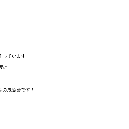
作っています。
度に
型の展覧会です！