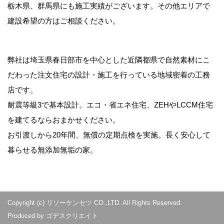
栃木県、群馬県にも施工実績がございます。その他エリアで
建設希望の方はご相談ください。
弊社は埼玉県春日部市を中心とした近隣都県で自然素材にこ
だわった注文住宅の設計・施工を行っている地域密着の工務
店です。
耐震等級3で基本設計。エコ・省エネ住宅、ZEHやLCCM住宅
を建てるならおまかせください。
お引渡しから20年間、無償の定期点検を実施。長く安心して
暮らせる無添加無垢の家。
Copyright (c) リソーケンセツ CO.,LTD. All Rights Reserved.
Produced by
ゴデスクリエイト