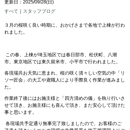
更新日：2025/09/28(日)
すべて
｜
スタッフブログ
３月の桜咲く良い時期に、おかげさまで各地で上棟が行わ
れました。
この春、上棟が埼玉地区では春日部市、松伏町、八潮
市。東京地区では東久留米市、小平市で行われました。
各現場共お天気に恵まれ、桜の咲く清々しい空気の中「リ
ソー匠会」の大工や鳶職人により手際良く作業が進みまし
た。
作業終了後にはお施主様と「四方清めの儀」を執り行いさ
せて頂き、お施主様にも喜んで頂き、また安心して頂けた
事と思います。
各現場共予定通り無事完了致しましたので、お客様のご