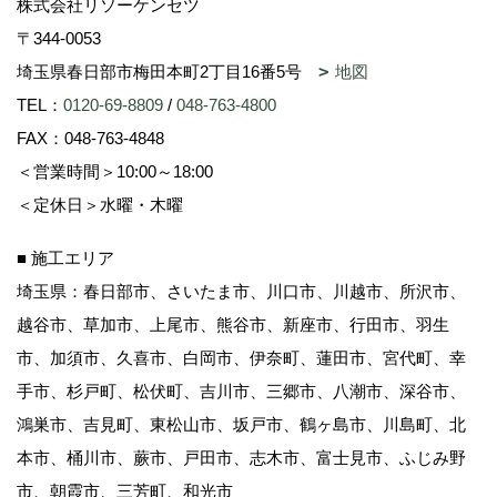
株式会社リソーケンセツ
〒344-0053
埼玉県春日部市梅田本町2丁目16番5号
地図
TEL：
0120-69-8809
/
048-763-4800
FAX：048-763-4848
＜営業時間＞10:00～18:00
＜定休日＞水曜・木曜
■ 施工エリア
埼玉県：春日部市、さいたま市、川口市、川越市、所沢市、
越谷市、草加市、上尾市、熊谷市、新座市、行田市、羽生
市、加須市、久喜市、白岡市、伊奈町、蓮田市、宮代町、幸
手市、杉戸町、松伏町、吉川市、三郷市、八潮市、深谷市、
鴻巣市、吉見町、東松山市、坂戸市、鶴ヶ島市、川島町、北
本市、桶川市、蕨市、戸田市、志木市、富士見市、ふじみ野
市、朝霞市、三芳町、和光市