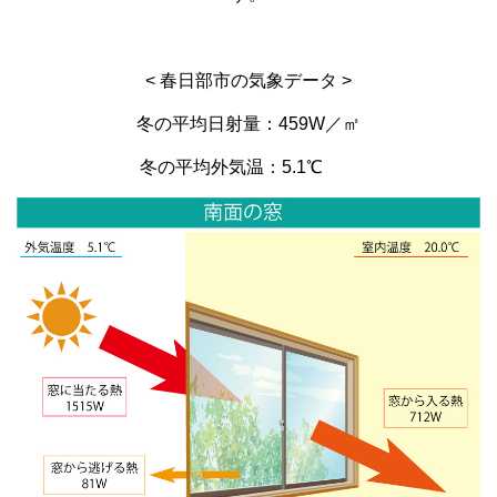
< 春日部市の気象データ >
冬の平均日射量：459W／㎡
冬の平均外気温：5.1℃