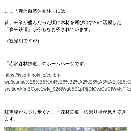
ここ「赤沢自然休養林」には、
昔、林業が盛んだった頃に木材を運び出すのに活躍した
「森林鉄道」が今もなお残されています。
（観光用ですが）
「赤沢森林鉄道」のホームページです。
https://kiso-hinoki.jp/colibri-
wp/tourist/%E8%B5%A4%E6%B2%A2%E6%A3%AE%E6%
srsltid=AfmBOorc1wIv_926tWg85S1pPfjDIOyzCuCfW4N
駐車場から少し歩くと、「森林鉄道」の乗り場が見えてき
ます。