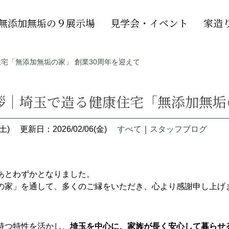
無添加無垢の９展示場
見学会・イベント
家造
宅「無添加無垢の家」 創業30周年を迎えて
拶｜埼玉で造る健康住宅「無添加無垢の
土)
更新日：2026/02/06(金)
すべて
｜
スタッフブログ
あとわずかとなりました。
の家」を通して、多くのご縁をいただき、心より感謝申し上げ
持つ特性を活かし、
埼玉を中心に、家族が長く安心して暮らせ