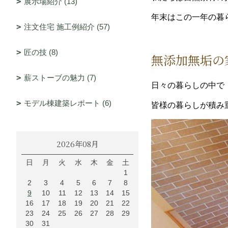
展示場紹介 (13)
年末はこの一年の暮
注文住宅 施工例紹介 (57)
匠の技 (8)
無添加無垢の
薪ストーブの魅力 (7)
日々の暮らしの中で
モデル棟建築レポート (6)
皆様の暮らしが積み
2026年08月
日
月
火
水
木
金
土
1
2
3
4
5
6
7
8
9
10
11
12
13
14
15
16
17
18
19
20
21
22
23
24
25
26
27
28
29
30
31