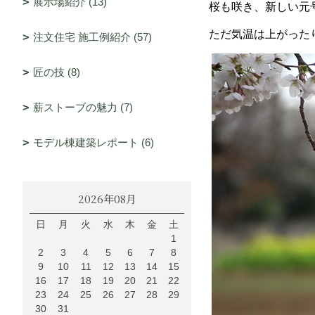
展示場紹介 (13)
桜も咲き、新しい元
ただ気温は上がった
注文住宅 施工例紹介 (57)
匠の技 (8)
薪ストーブの魅力 (7)
モデル棟建築レポート (6)
2026年08月
日
月
火
水
木
金
土
1
2
3
4
5
6
7
8
9
10
11
12
13
14
15
16
17
18
19
20
21
22
23
24
25
26
27
28
29
30
31