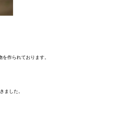
物を作られております。
、
頂きました。