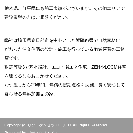
栃木県、群馬県にも施工実績がございます。その他エリアで
建設希望の方はご相談ください。
弊社は埼玉県春日部市を中心とした近隣都県で自然素材にこ
だわった注文住宅の設計・施工を行っている地域密着の工務
店です。
耐震等級3で基本設計。エコ・省エネ住宅、ZEHやLCCM住宅
を建てるならおまかせください。
お引渡しから20年間、無償の定期点検を実施。長く安心して
暮らせる無添加無垢の家。
Copyright (c) リソーケンセツ CO.,LTD. All Rights Reserved.
Produced by
ゴデスクリエイト