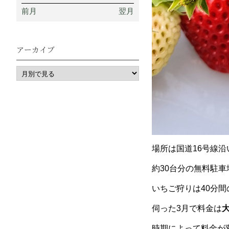
前月
翌月
アーカイブ
場所は国道16号線
約30台分の無料駐
いちご狩りは40分
伺った3月で料金は
大
時期によって料金が