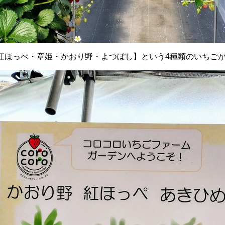
紅ほっぺ・章姫・かおり野・よつぼし】という4種類のいちご