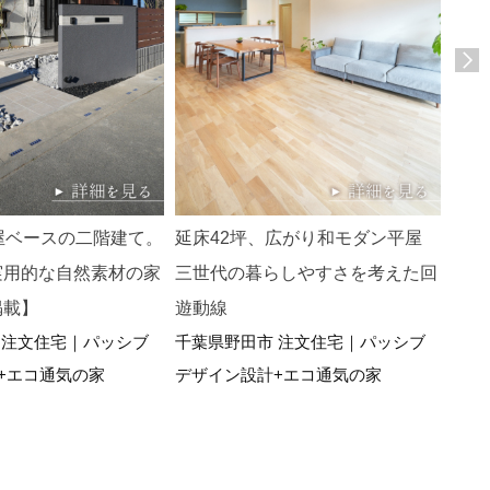
屋ベースの二階建て。
延床42坪、広がり和モダン平屋
延床
実用的な自然素材の家
三世代の暮らしやすさを考えた回
共有
埼玉
掲載】
遊動線
ブデ
 注文住宅｜パッシブ
千葉県野田市 注文住宅｜パッシブ
+エコ通気の家
デザイン設計+エコ通気の家