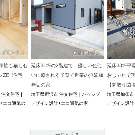
。家族も猫も心
延床31坪の2階建て、優しい色使
延床33坪平
ZEH住宅
いに癒される子育て世帯の無添加
おしゃれで
無垢の家
【間取り図
 注文住宅｜
埼玉県所沢市 注文住宅｜パッシブ
埼玉県加須市
+エコ通気の
デザイン設計+エコ通気の家
デザイン設計
一覧へ戻る