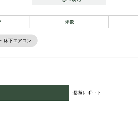
ア
坪数
床下エアコン
現場レポート