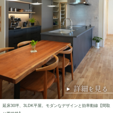
延床30坪、3LDK平屋。モダンなデザインと効率動線【間取