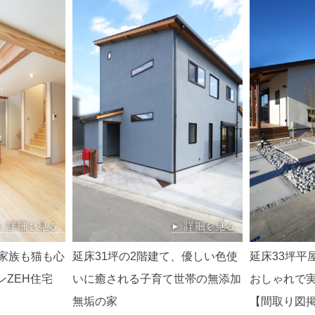
。家族も猫も心
延床31坪の2階建て、優しい色使
延床33坪平
ZEH住宅
いに癒される子育て世帯の無添加
おしゃれで
無垢の家
【間取り図