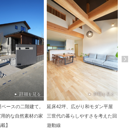
屋ベースの二階建て。
延床42坪、広がり和モダン平屋
延床
実用的な自然素材の家
三世代の暮らしやすさを考えた回
共有
埼玉
掲載】
遊動線