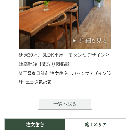
延床30坪、3LDK平屋。モダンなデザインと
延床34
効率動線【間取り図掲載】
らす和モ
埼玉県春日部市 注文住宅｜パッシブデザイン設
埼玉県さ
計+エコ通気の家
イン設計
一覧へ戻る
注文住宅
施工エリア