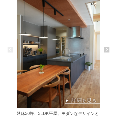
延床30坪、3LDK平屋。モダンなデザインと
延床34