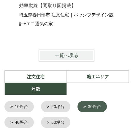
効率動線【間取り図掲載】
らす和モ
埼玉県春日部市 注文住宅｜パッシブデザイン設
埼玉県さ
計+エコ通気の家
イン設計
一覧へ戻る
注文住宅
施工エリア
坪数
10坪台
20坪台
30坪台
40坪台
50坪台