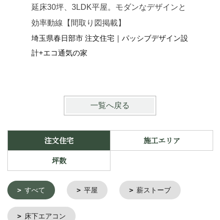
延床30坪、3LDK平屋。モダンなデザインと
延床34
効率動線【間取り図掲載】
らす和モ
埼玉県春日部市 注文住宅｜パッシブデザイン設
埼玉県さ
計+エコ通気の家
イン設計
一覧へ戻る
注文住宅
施工エリア
坪数
すべて
平屋
薪ストーブ
床下エアコン