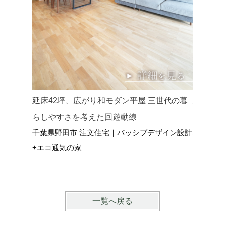
延床42坪、広がり和モダン平屋 三世代の暮
延床47
らしやすさを考えた回遊動線
遊動線の
千葉県野田市 注文住宅｜パッシブデザイン設計
埼玉県久
+エコ通気の家
+エコ通
一覧へ戻る