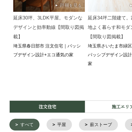
延床30坪、3LDK平屋。モダンな
延床34坪二階建て
デザインと効率動線【間取り図掲
地よく暮らす和モダン
載】
【間取り図掲載】
埼玉県春日部市 注文住宅｜パッシ
埼玉県さいたま市緑区
ブデザイン設計+エコ通気の家
パッシブデザイン設計
家
注文住宅
施工エリ
すべて
平屋
薪ストーブ