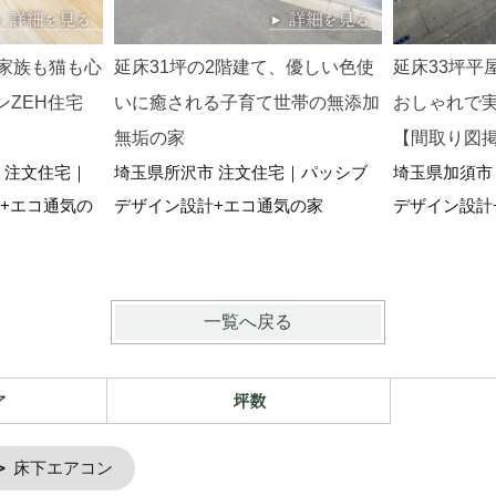
。家族も猫も心
延床31坪の2階建て、優しい色使
延床33坪平
ZEH住宅
いに癒される子育て世帯の無添加
おしゃれで
無垢の家
【間取り図
 注文住宅｜
埼玉県所沢市 注文住宅｜パッシブ
埼玉県加須市
+エコ通気の
デザイン設計+エコ通気の家
デザイン設計
一覧へ戻る
ア
坪数
床下エアコン