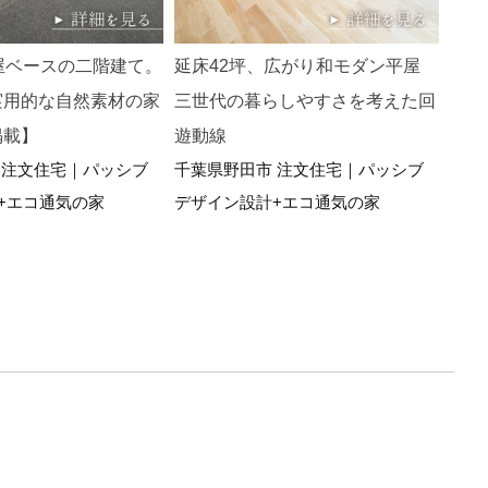
屋ベースの二階建て。
延床42坪、広がり和モダン平屋
延床
実用的な自然素材の家
三世代の暮らしやすさを考えた回
共有
埼玉
掲載】
遊動線
ブデ
 注文住宅｜パッシブ
千葉県野田市 注文住宅｜パッシブ
+エコ通気の家
デザイン設計+エコ通気の家