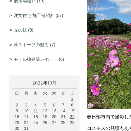
展示場紹介 (13)
注文住宅 施工例紹介 (57)
匠の技 (8)
薪ストーブの魅力 (7)
モデル棟建築レポート (6)
2022年10月
日
月
火
水
木
金
土
1
2
3
4
5
6
7
8
9
10
11
12
13
14
15
16
17
18
19
20
21
22
春日部市内で撮影し
23
24
25
26
27
28
29
コスモスの見頃もあ
30
31