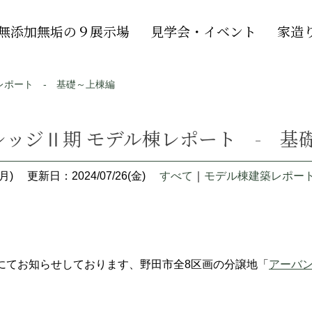
無添加無垢の９展示場
見学会・イベント
家造
レポート - 基礎～上棟編
レッジⅡ期 モデル棟レポート - 基
月)
更新日：2024/07/26(金)
すべて
｜
モデル棟建築レポー
にてお知らせしております、野田市全8区画の分譲地「
アーバ