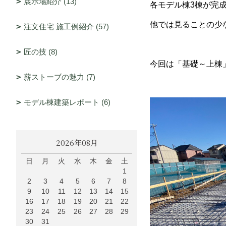
展示場紹介 (13)
各モデル棟3棟が完
他では見ることの少
注文住宅 施工例紹介 (57)
匠の技 (8)
今回は「基礎～上棟
薪ストーブの魅力 (7)
モデル棟建築レポート (6)
2026年08月
日
月
火
水
木
金
土
1
2
3
4
5
6
7
8
9
10
11
12
13
14
15
16
17
18
19
20
21
22
23
24
25
26
27
28
29
30
31