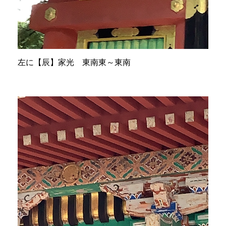
左に【辰】家光 東南東～東南