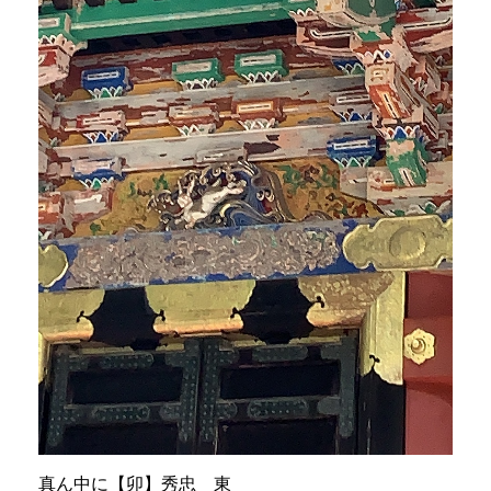
真ん中に【卯】秀忠 東