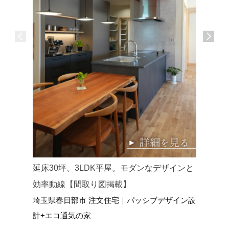
延床30坪、3LDK平屋。モダンなデザインと
延床34
効率動線【間取り図掲載】
らす和モ
埼玉県春日部市 注文住宅｜パッシブデザイン設
埼玉県さ
計+エコ通気の家
イン設計