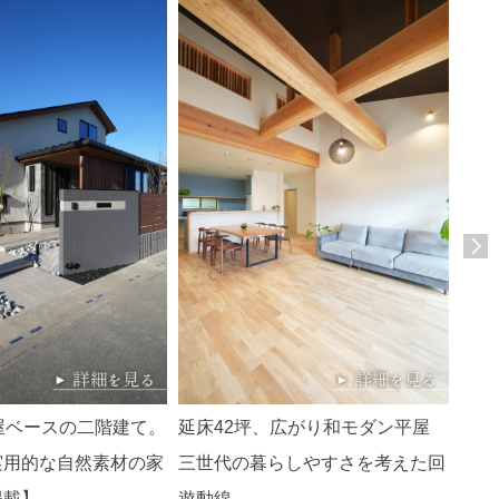
屋ベースの二階建て。
延床42坪、広がり和モダン平屋
延床
実用的な自然素材の家
三世代の暮らしやすさを考えた回
共有
埼玉
掲載】
遊動線