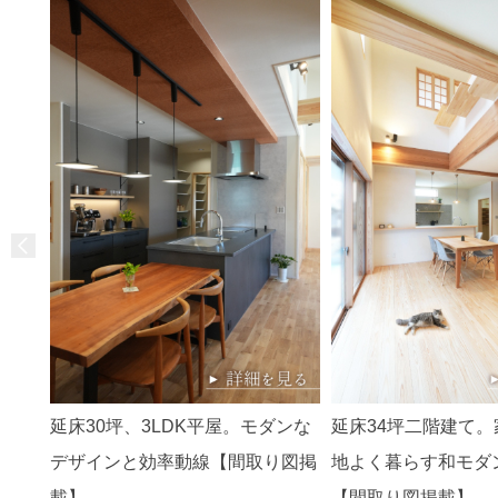
延床30坪、3LDK平屋。モダンな
延床34坪二階建て
デザインと効率動線【間取り図掲
地よく暮らす和モダン
載】
【間取り図掲載】