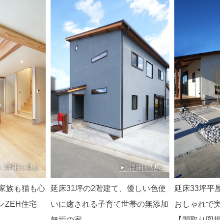
。家族も猫も心
延床31坪の2階建て、優しい色使
延床33坪平
ZEH住宅
いに癒される子育て世帯の無添加
おしゃれで
無垢の家
【間取り図